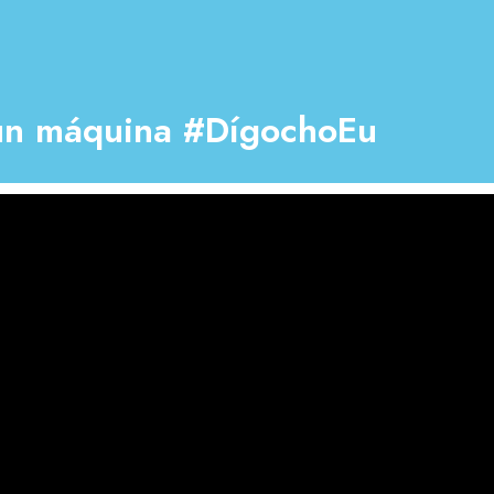
 un máquina #DígochoEu