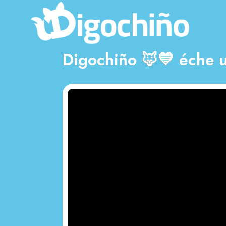
Digochiño 🦊💙 éche