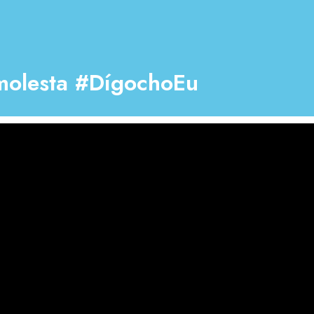
molesta #DígochoEu