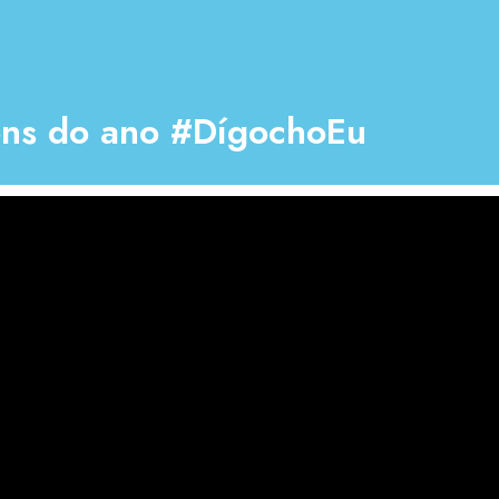
ións do ano #DígochoEu