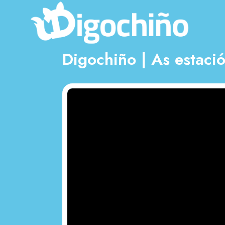
Digochiño | As estac