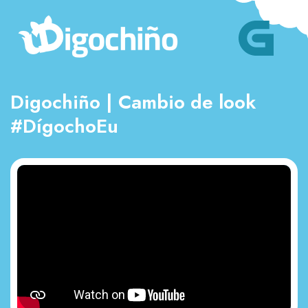
Digochiño | Cambio de look
#DígochoEu