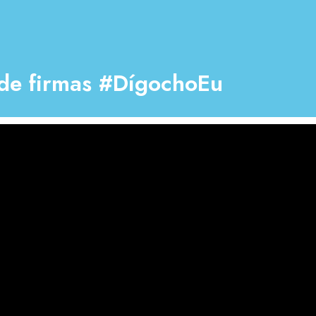
 de firmas #DígochoEu