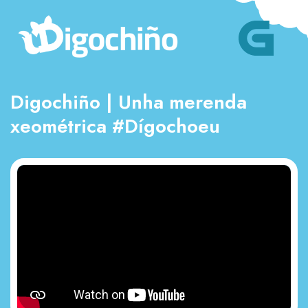
Digochiño | Unha merenda
xeométrica #Dígochoeu