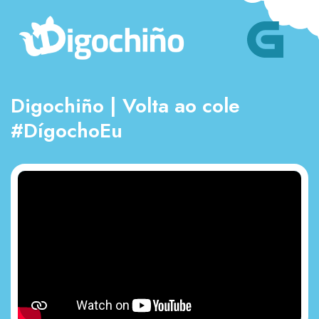
Digochiño | Volta ao cole
#DígochoEu